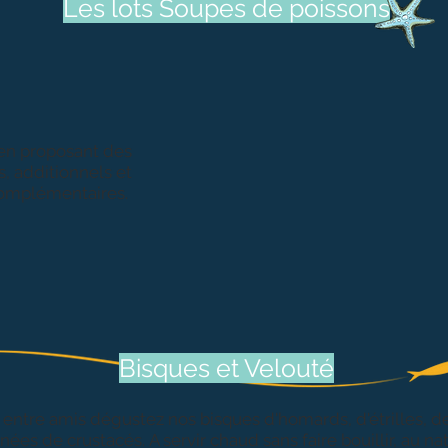
Les lots Soupes de poissons
en proposant des
, additionnels et
omplémentaires.
Lot de 2 soupes de poissons
Lot
Bisques et Velouté
 entre amis dégustez nos bisques d'homards, d'étrilles, d
inées de crustacés.
A servir
chaud sans faire bouillir, au
na