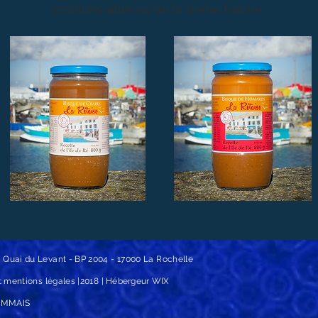
croûtons aillés ou de la crème fraîche.
Bisque de Crabes
Bisque de Homards
89 Quai du Levant - BP 2004 - 17000 La Rochelle
et mentions légales |2018 |
Hébergeur
WIX
HOMMAIS