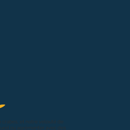
 soupe, rouille, croûtons
e crabes, et notre
velouté de
turel ou agrémenter avec des