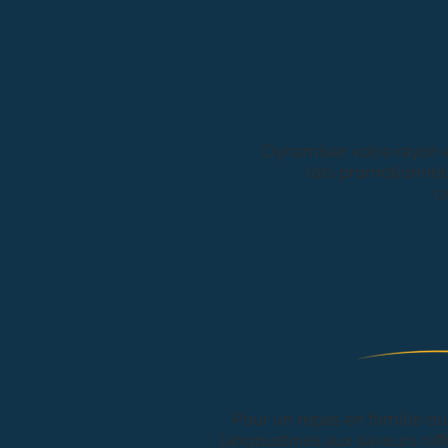
Dynamiser votre rayon 
lots promotionnels
c
Pour un repas en famille ou
langoustines aux saveurs raff