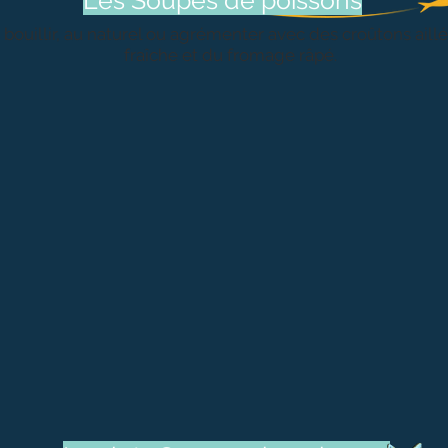
Les Soupes de poissons
bouillir, au
naturel ou agrémenter avec des croûtons aillés
fraîche et du fromage râpé.
s
Soupe de
Soupe de poisson
poissons
fraiche
(2 parts)